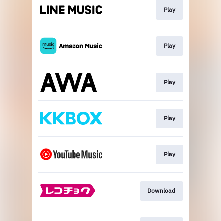
Play
Play
Play
Play
Play
Download